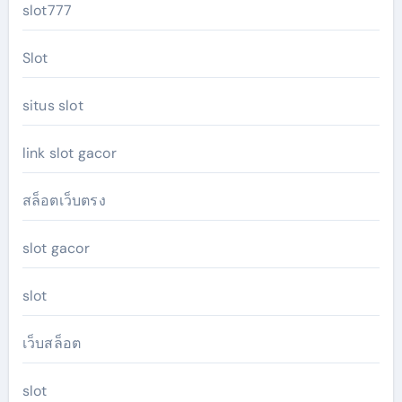
slot777
Slot
situs slot
link slot gacor
สล็อตเว็บตรง
slot gacor
slot
เว็บสล็อต
slot