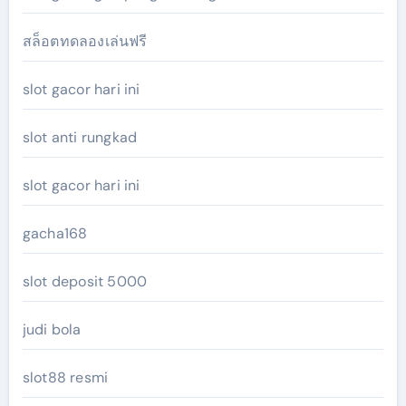
สล็อตทดลองเล่นฟรี
slot gacor hari ini
slot anti rungkad
slot gacor hari ini
gacha168
slot deposit 5000
judi bola
slot88 resmi