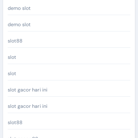
demo slot
demo slot
slot88
slot
slot
slot gacor hari ini
slot gacor hari ini
slot88