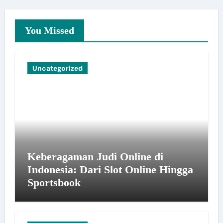
You Missed
Uncategorized
Keberagaman Judi Online di
Indonesia: Dari Slot Online Hingga
Sportsbook