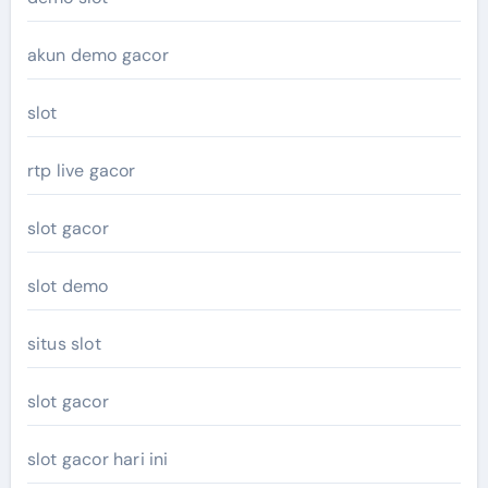
akun demo gacor
slot
rtp live gacor
slot gacor
slot demo
situs slot
slot gacor
slot gacor hari ini