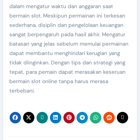
dalam mengatur waktu dan anggaran saat
bermain slot. Meskipun permainan ini terkesan
sederhana, disiplin dan pengelolaan keuangan
sangat berpengaruh pada hasil akhir. Mengatur
batasan yang jelas sebelum memulai permainan
dapat membantu menghindari kerugian yang
tidak diinginkan. Dengan tips dan strategi yang
tepat, para pemain dapat merasakan keseruan
bermain slot online tanpa harus merasa
terbebani.