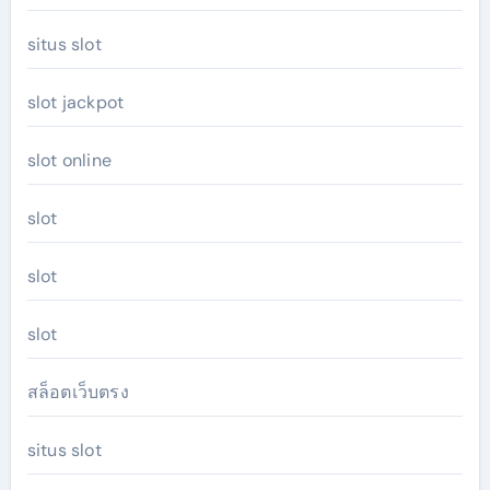
situs slot
slot jackpot
slot online
slot
slot
slot
สล็อตเว็บตรง
situs slot