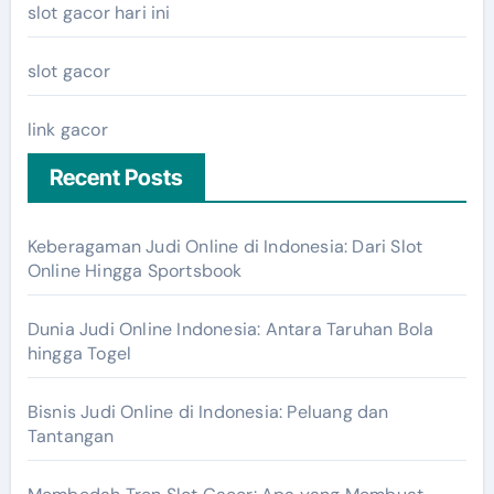
slot gacor hari ini
slot gacor
link gacor
Recent Posts
Keberagaman Judi Online di Indonesia: Dari Slot
Online Hingga Sportsbook
Dunia Judi Online Indonesia: Antara Taruhan Bola
hingga Togel
Bisnis Judi Online di Indonesia: Peluang dan
Tantangan