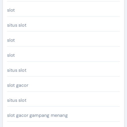
slot
situs slot
slot
slot
situs slot
slot gacor
situs slot
slot gacor gampang menang