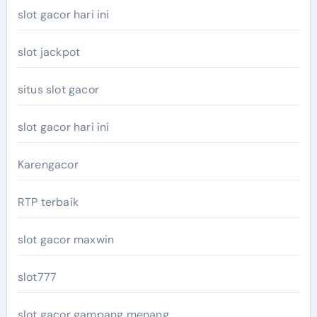
slot gacor hari ini
slot jackpot
situs slot gacor
slot gacor hari ini
Karengacor
RTP terbaik
slot gacor maxwin
slot777
slot gacor gampang menang