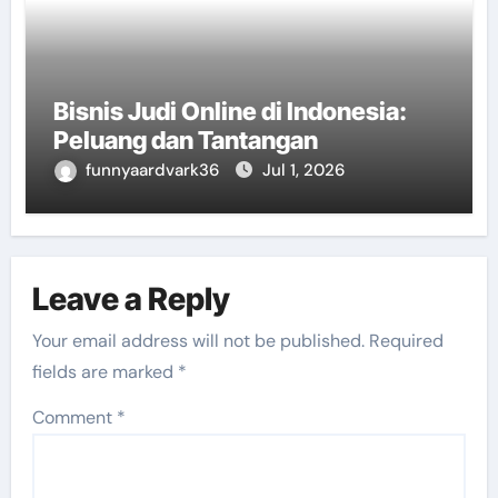
Bisnis Judi Online di Indonesia:
Peluang dan Tantangan
funnyaardvark36
Jul 1, 2026
Leave a Reply
Your email address will not be published.
Required
fields are marked
*
Comment
*