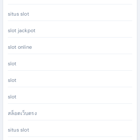
situs slot
slot jackpot
slot online
slot
slot
slot
สล็อตเว็บตรง
situs slot