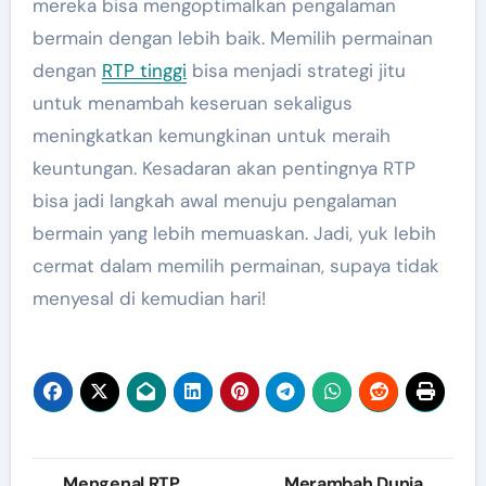
mereka bisa mengoptimalkan pengalaman
bermain dengan lebih baik. Memilih permainan
dengan
RTP tinggi
bisa menjadi strategi jitu
untuk menambah keseruan sekaligus
meningkatkan kemungkinan untuk meraih
keuntungan. Kesadaran akan pentingnya RTP
bisa jadi langkah awal menuju pengalaman
bermain yang lebih memuaskan. Jadi, yuk lebih
cermat dalam memilih permainan, supaya tidak
menyesal di kemudian hari!
Post
Mengenal RTP
Merambah Dunia