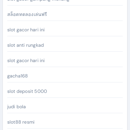
สล็อตทดลองเล่นฟรี
slot gacor hari ini
slot anti rungkad
slot gacor hari ini
gacha168
slot deposit 5000
judi bola
slot88 resmi