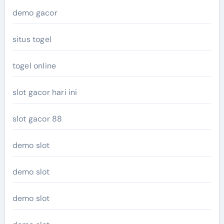
demo gacor
situs togel
togel online
slot gacor hari ini
slot gacor 88
demo slot
demo slot
demo slot