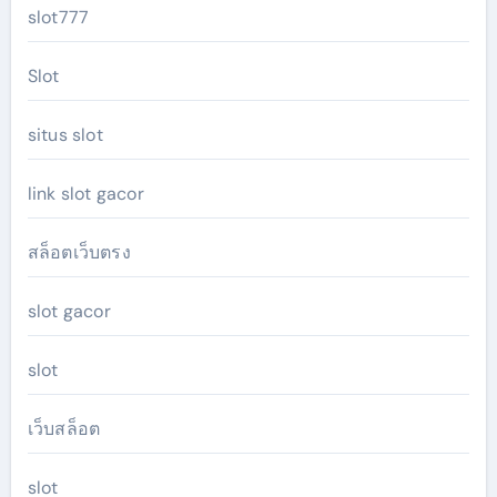
slot777
Slot
situs slot
link slot gacor
สล็อตเว็บตรง
slot gacor
slot
เว็บสล็อต
slot