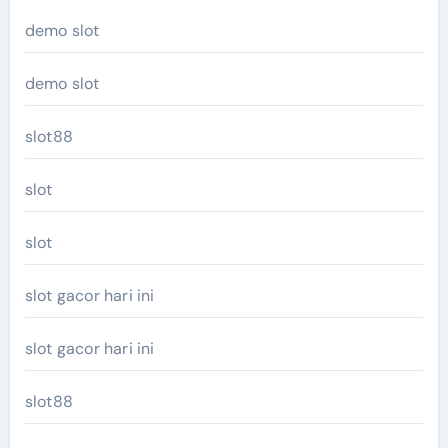
demo slot
demo slot
slot88
slot
slot
slot gacor hari ini
slot gacor hari ini
slot88