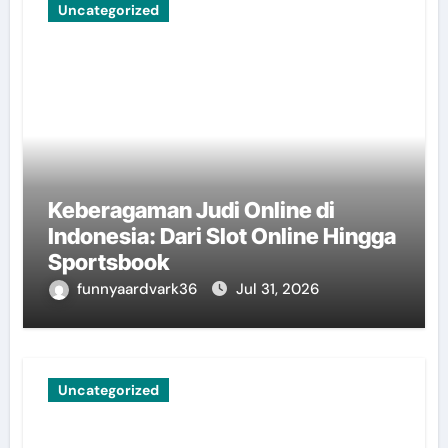
Uncategorized
Keberagaman Judi Online di
Indonesia: Dari Slot Online Hingga
Sportsbook
funnyaardvark36
Jul 31, 2026
Uncategorized