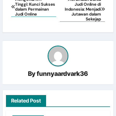
Tinggi: Kunci Sukses
Judi Online di
navigation
dalam Permainan
Indonesia: Menjadi
Judi Online
Jutawan dalam
Sekejap
By
funnyaardvark36
Related Post