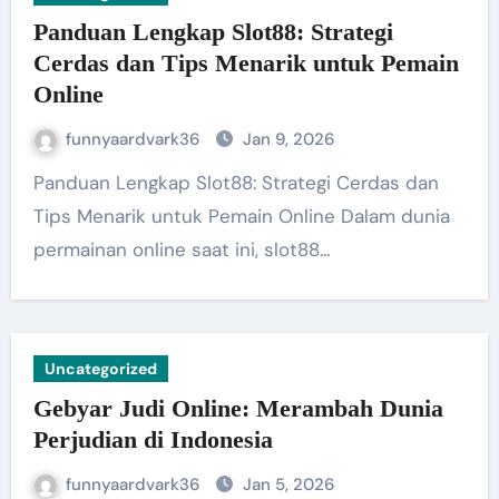
Panduan Lengkap Slot88: Strategi
Cerdas dan Tips Menarik untuk Pemain
Online
funnyaardvark36
Jan 9, 2026
Panduan Lengkap Slot88: Strategi Cerdas dan
Tips Menarik untuk Pemain Online Dalam dunia
permainan online saat ini, slot88…
Uncategorized
Gebyar Judi Online: Merambah Dunia
Perjudian di Indonesia
funnyaardvark36
Jan 5, 2026