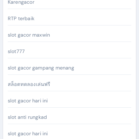
Karengacor
RTP terbaik
slot gacor maxwin
slot777
slot gacor gampang menang
สล็อตทดลองเล่นฟรี
slot gacor hari ini
slot anti rungkad
slot gacor hari ini