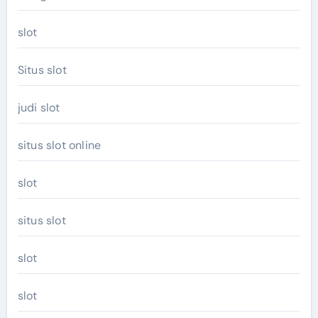
slot
Situs slot
judi slot
situs slot online
slot
situs slot
slot
slot