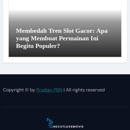
Membedah Tren Slot Gacor: Apa
yang Membuat Permainan Ini
Begitu Populer?
Copyright © by
Prodigy PBN
| All rights reserved