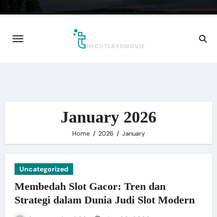
Skip
to
content
January 2026
Home
2026
January
Uncategorized
Membedah Slot Gacor: Tren dan
Strategi dalam Dunia Judi Slot Modern