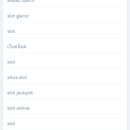
สล็อตเว็บตรง
slot gacor
slot
เว็บสล็อต
slot
situs slot
slot jackpot
slot online
slot