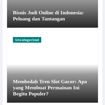
Bisnis Judi Online di Indonesia:
Peluang dan Tantangan
Uncategorized
Membedah Tren Slot Gacor: Apa
yang Membuat Permainan Ini
Begitu Populer?