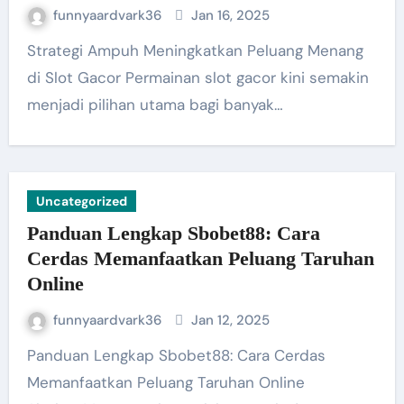
funnyaardvark36
Jan 16, 2025
Strategi Ampuh Meningkatkan Peluang Menang
di Slot Gacor Permainan slot gacor kini semakin
menjadi pilihan utama bagi banyak…
Uncategorized
Panduan Lengkap Sbobet88: Cara
Cerdas Memanfaatkan Peluang Taruhan
Online
funnyaardvark36
Jan 12, 2025
Panduan Lengkap Sbobet88: Cara Cerdas
Memanfaatkan Peluang Taruhan Online