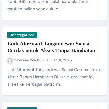
Sbobet88 merupakan salah satu platform
taruhan online yang cukup…
Uncategorized
Link Alternatif Tangandewa: Solusi
Cerdas untuk Akses Tanpa Hambatan
funnyaardvark36
Jan 11, 2025
Link Alternatif Tangandewa: Solusi Cerdas untuk
Akses Tanpa Hambatan Di era digital saat ini,
akses ke berbagai platform…