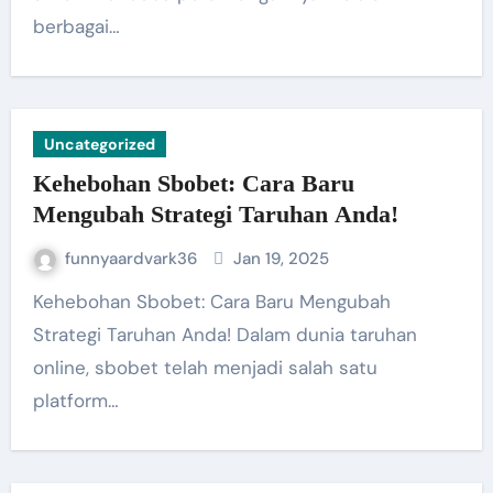
berbagai…
Uncategorized
Kehebohan Sbobet: Cara Baru
Mengubah Strategi Taruhan Anda!
funnyaardvark36
Jan 19, 2025
Kehebohan Sbobet: Cara Baru Mengubah
Strategi Taruhan Anda! Dalam dunia taruhan
online, sbobet telah menjadi salah satu
platform…