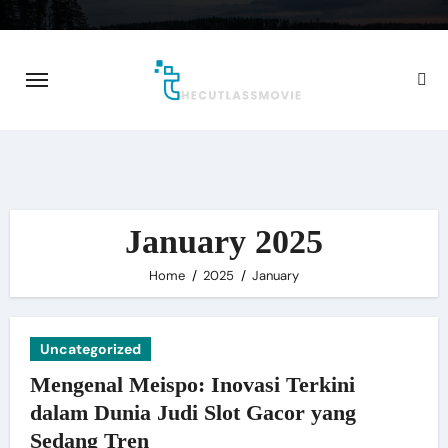
Skip
to
content
January 2025
Home
2025
January
Uncategorized
Mengenal Meispo: Inovasi Terkini
dalam Dunia Judi Slot Gacor yang
Sedang Tren