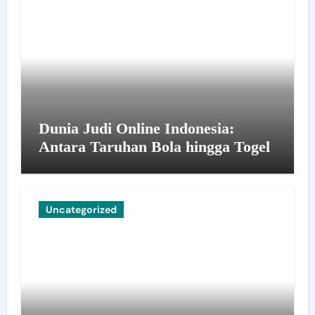
Dunia Judi Online Indonesia:
Antara Taruhan Bola hingga Togel
Uncategorized