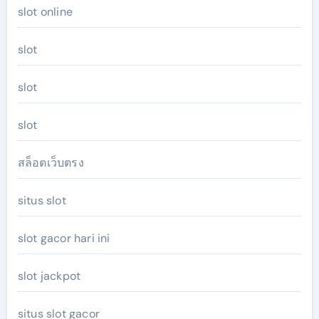
slot online
slot
slot
slot
สล็อตเว็บตรง
situs slot
slot gacor hari ini
slot jackpot
situs slot gacor