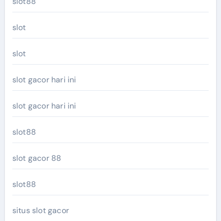
slot88
slot
slot
slot gacor hari ini
slot gacor hari ini
slot88
slot gacor 88
slot88
situs slot gacor