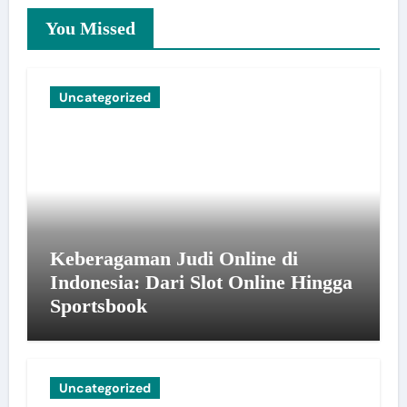
You Missed
Uncategorized
Keberagaman Judi Online di
Indonesia: Dari Slot Online Hingga
Sportsbook
Uncategorized