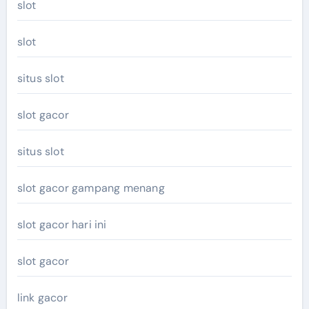
slot
slot
situs slot
slot gacor
situs slot
slot gacor gampang menang
slot gacor hari ini
slot gacor
link gacor