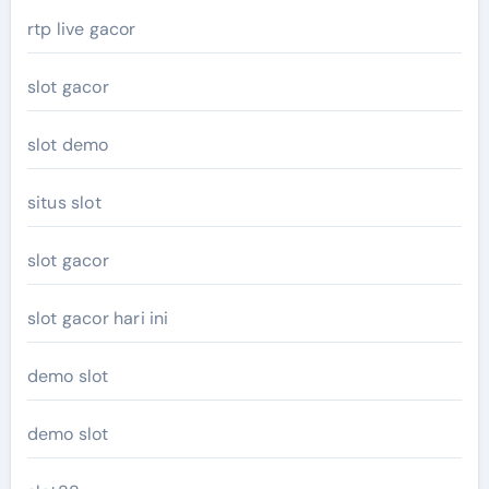
rtp live gacor
slot gacor
slot demo
situs slot
slot gacor
slot gacor hari ini
demo slot
demo slot